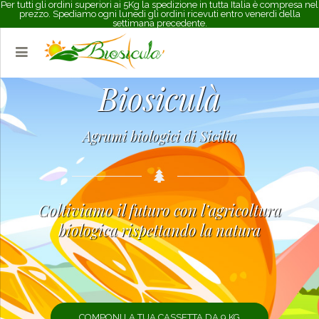
Per tutti gli ordini superiori ai 5Kg la spedizione in tutta Italia è compresa nel
prezzo. Spediamo ogni lunedi gli ordini ricevuti entro venerdi della
settimana precedente.
Biosiculà
Agrumi biologici di Sicilia
Coltiviamo il futuro con l’agricoltura
biologica rispettando la natura
COMPONI LA TUA CASSETTA DA 9 KG