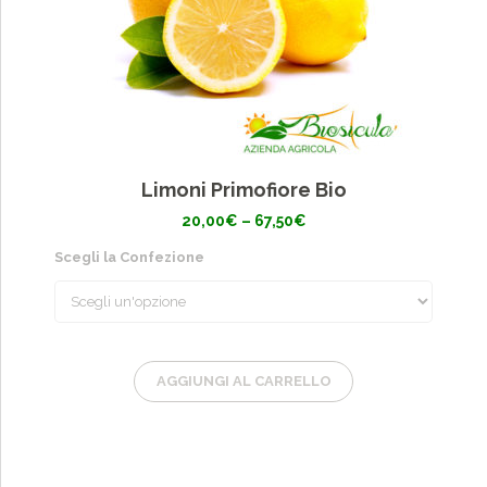
Limoni Primofiore Bio
Fascia
20,00
€
–
67,50
€
di
prezzo:
Scegli la Confezione
da
20,00€
a
67,50€
AGGIUNGI AL CARRELLO