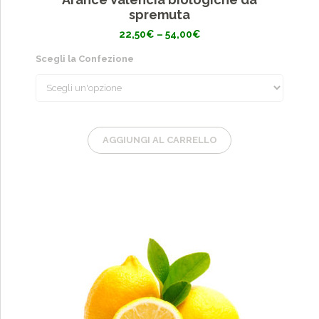
spremuta
Fascia
22,50
€
–
54,00
€
di
prezzo:
Scegli la Confezione
da
22,50€
a
54,00€
AGGIUNGI AL CARRELLO