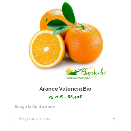
Arance Valencia Bio
Fascia
25,20
€
–
68,40
€
di
prezzo:
Scegli la Confezione
da
25,20€
a
68,40€