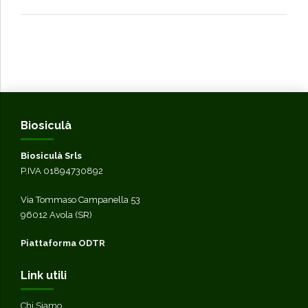
Biosiculà
Biosiculà Srls
P.IVA 01894730892
Via Tommaso Campanella 53
96012 Avola (SR)
Piattaforma ODTR
Link utili
Chi Siamo