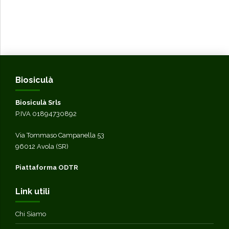
Biosiculà
Biosiculà Srls
P.IVA 01894730892
Via Tommaso Campanella 53
96012 Avola (SR)
Piattaforma ODTR
Link utili
Chi Siamo