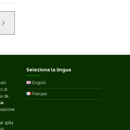
Seleziona la lingua
stri
English
ci di
Français
ata da
le
icazione
al 1984
lli