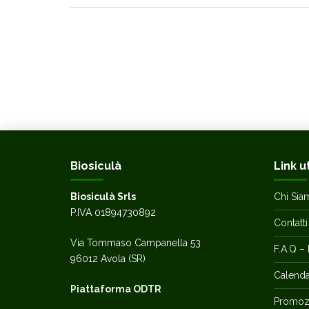
Biosiculà
Link ut
Biosiculà Srls
Chi Sia
P.IVA 01894730892
Contatti
Via Tommaso Campanella 53
F.A.Q – 
96012 Avola (SR)
Calendar
Piattaforma ODTR
Promozi