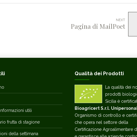
NEXT
Pagina di MailPoet
ili
Qualità dei Prodotti
mo
La qualità dei no
prodotti biologi
Sicilia è certific
Bioagricert S.r.l. Unipersona
Informazioni utili
Organismo di controllo e certif
io frutta di stagione
che opera nel settore della
Certificazione Agroalimentare d
oni della settimana
e garantisce alle aziende contro