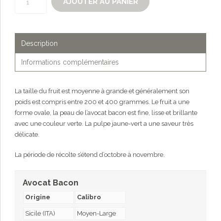
AJOUTER AU PANIER
de
Avocat
Bacon
Description
Informations complémentaires
La taille du fruit est moyenne à grande et généralement son
poids est compris entre 200 et 400 grammes. Le fruit a une
forme ovale, la peau de l’avocat bacon est fine, lisse et brillante
avec une couleur verte. La pulpe jaune-vert a une saveur très
délicate.
La période de récolte s’étend d’octobre à novembre.
Avocat Bacon
Origine
Calibro
Sicile (ITA)
Moyen-Large