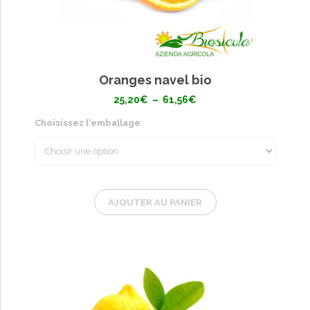
Oranges navel bio
Plage
25,20
€
–
61,56
€
de
prix :
Choisissez l'emballage
25,20€
à
61,56€
AJOUTER AU PANIER