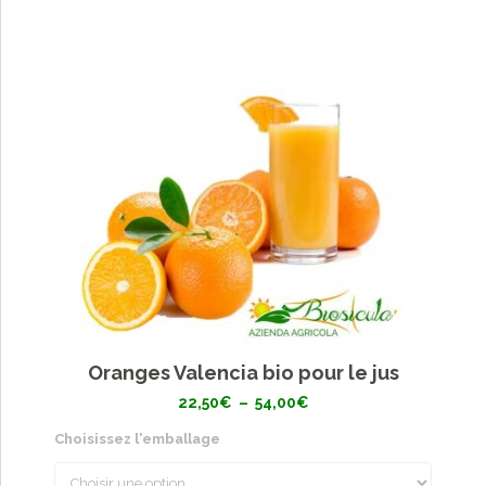
Oranges Valencia bio pour le jus
Plage
22,50
€
–
54,00
€
de
prix :
Choisissez l'emballage
22,50€
à
54,00€