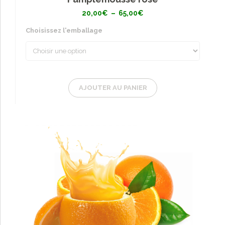
Plage
20,00
€
–
65,00
€
de
prix :
Choisissez l'emballage
20,00€
à
65,00€
AJOUTER AU PANIER