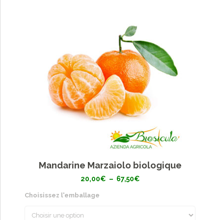
Mandarine Marzaiolo biologique
Plage
20,00
€
–
67,50
€
de
prix :
Choisissez l'emballage
20,00€
à
67,50€