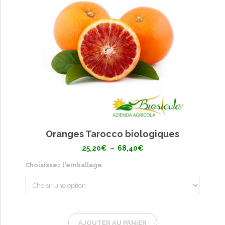
Oranges Tarocco biologiques
Plage
25,20
€
–
68,40
€
de
prix :
Choisissez l'emballage
25,20€
à
68,40€
AJOUTER AU PANIER