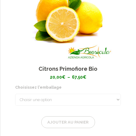
Citrons Primofiore Bio
Plage
20,00
€
–
67,50
€
de
prix :
Choisissez l'emballage
20,00€
à
67,50€
AJOUTER AU PANIER