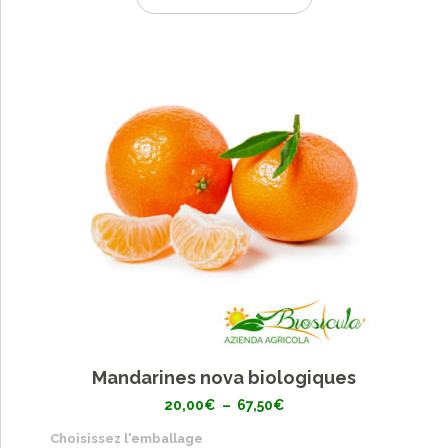
Mandarines nova biologiques
Plage
20,00
€
–
67,50
€
de
prix :
Choisissez l'emballage
20,00€