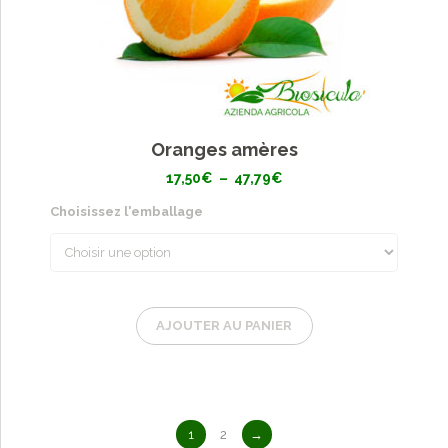
Oranges amères
Plage
17,50
€
–
47,79
€
de
prix :
Choisissez l'emballage
17,50€
à
47,79€
AJOUTER AU PANIER
1
2
→