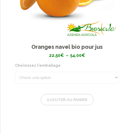
Oranges navel bio pour jus
Plage
22,50
€
–
54,00
€
de
prix :
Choisissez l'emballage
22,50€
à
54,00€
AJOUTER AU PANIER