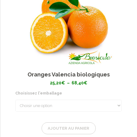
Oranges Valencia biologiques
Plage
25,20
€
–
68,40
€
de
prix :
Choisissez l'emballage
25,20€
à
68,40€
AJOUTER AU PANIER