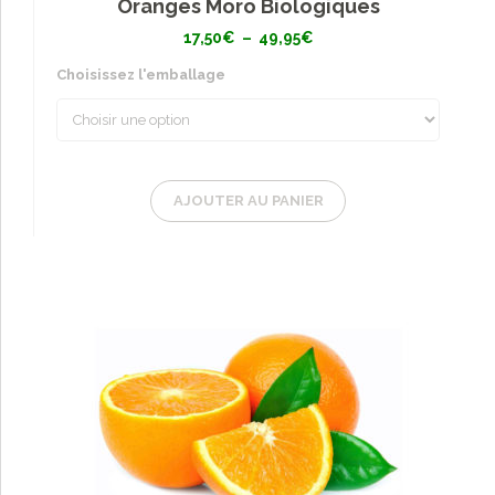
Oranges Moro Biologiques
Plage
17,50
€
–
49,95
€
de
prix :
Choisissez l'emballage
17,50€
à
49,95€
AJOUTER AU PANIER