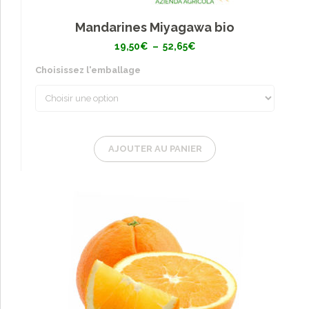
Mandarines Miyagawa bio
Plage
19,50
€
–
52,65
€
de
prix :
Choisissez l'emballage
19,50€
à
52,65€
AJOUTER AU PANIER