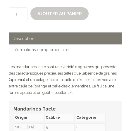
quantité
AJOUTER AU PANIER
de
Mandarines
Tacle
Description
Informations complémentaires
Les mandarines tacle sont une variété d’agrumes qui présente
des caractéristiques précieuses telles que l’absence de graines
(apirenia) et un pelage facile, la taille du fruit est intermédiaire
entre celle de l’orange et celle des clémentines. Le fruit a une
forme aplatie et un goût « pétillant ».
Mandarines Tacle
Origin
Calibre
Catégorie
SICILE (ITA)
5
I