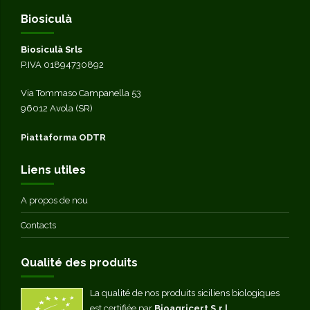
Biosiculà
Biosiculà Srls
P.IVA 01894730892
Via Tommaso Campanella 53
96012 Avola (SR)
Piattaforma ODTR
Liens utiles
A propos de nou
Contacts
Qualité des produits
La qualité de nos produits siciliens biologiques
est certifiée par
Bioagricert S.r.l.