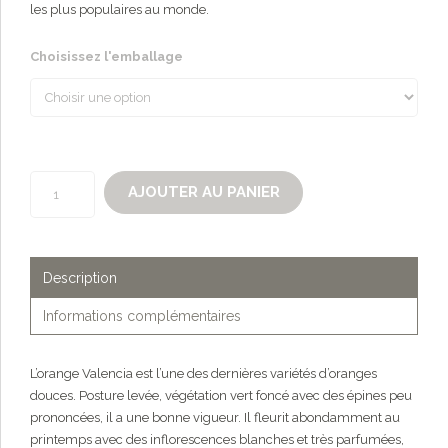
les plus populaires au monde.
Choisissez l'emballage
quantité
AJOUTER AU PANIER
de
Oranges
Valencia
biologiques
Description
Informations complémentaires
L’orange Valencia est l’une des dernières variétés d’oranges
douces. Posture levée, végétation vert foncé avec des épines peu
prononcées, il a une bonne vigueur. Il fleurit abondamment au
printemps avec des inflorescences blanches et très parfumées,