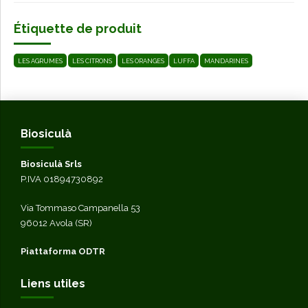
Étiquette de produit
LES AGRUMES
LES CITRONS
LES ORANGES
LUFFA
MANDARINES
Biosiculà
Biosiculà Srls
P.IVA 01894730892
Via Tommaso Campanella 53
96012 Avola (SR)
Piattaforma ODTR
Liens utiles