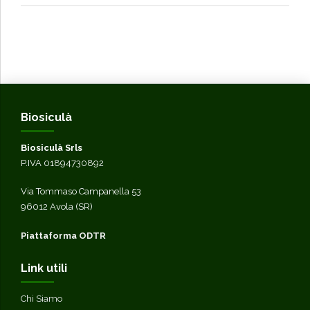
Biosiculà
Biosiculà Srls
P.IVA 01894730892
Via Tommaso Campanella 53
96012 Avola (SR)
Piattaforma ODTR
Link utili
Chi Siamo