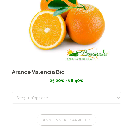
Arance Valencia Bio
Fascia
25,20
€
-
68,40
€
di
prezzo:
da
25,20€
a
68,40€
AGGIUNGI AL CARRELLO