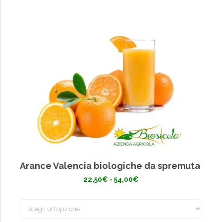
Arance Valencia biologiche da spremuta
Fascia
22,50
€
-
54,00
€
di
prezzo:
da
22,50€
a
54,00€