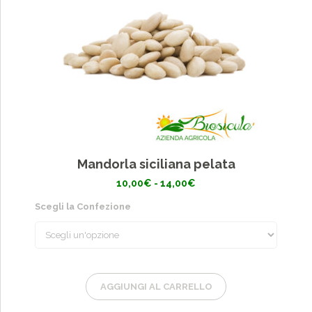
Mandorla siciliana pelata
Fascia
10,00
€
-
14,00
€
di
prezzo:
Scegli la Confezione
da
10,00€
a
14,00€
AGGIUNGI AL CARRELLO