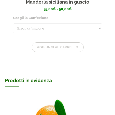
Mandorla siciliana in guscio
Fascia
35,00
€
-
50,00
€
di
prezzo:
Scegli la Confezione
da
35,00€
a
50,00€
AGGIUNGI AL CARRELLO
Prodotti in evidenza