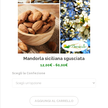
Mandorla siciliana sgusciata
Fascia
12,00
€
-
60,00
€
di
prezzo:
Scegli la Confezione
da
12,00€
a
60,00€
AGGIUNGI AL CARRELLO