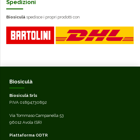
Spedizioni
Biosiculà
spedisce i propri prodotti con
Biosiculà
Biosiculà Srls
P.IVA 01894730892
Via Tommaso Campanella 53
96012 Avola (SR)
Piattaforma ODTR