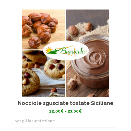
Nocciole sgusciate tostate Siciliane
Fascia
12,00
€
-
23,00
€
di
prezzo:
Scegli la Confezione
da
12,00€