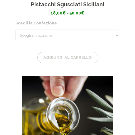
Pistacchi Sgusciati Siciliani
Fascia
18,00
€
-
50,00
€
di
prezzo:
Scegli la Confezione
da
18,00€
a
50,00€
AGGIUNGI AL CARRELLO