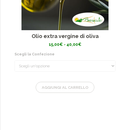
Olio extra vergine di oliva
Fascia
15,00
€
-
40,00
€
di
prezzo:
Scegli la Confezione
da
15,00€
a
40,00€
AGGIUNGI AL CARRELLO