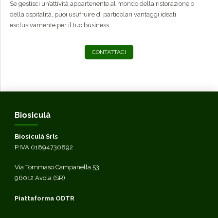
Se gestisci un’attività appartenente al mondo della ristorazione o
della ospitalità, puoi usufruire di particolari vantaggi ideati
esclusivamente per il tuo business.
CONTATTACI
Biosiculà
Biosiculà Srls
P.IVA 01894730892
Via Tommaso Campanella 53
96012 Avola (SR)
Piattaforma ODTR