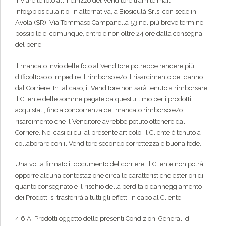
inviare le foto all’indirizzo del Venditore tramite mail
info@biosicula.it o, in alternativa, a Biosiculà Srls, con sede in
Avola (SR), Via Tommaso Campanella 53 nel più breve termine
possibile e, comunque, entro e non oltre 24 ore dalla consegna
del bene.
Il mancato invio delle foto al Venditore potrebbe rendere più
difficoltoso o impedire il rimborso e/o il risarcimento del danno
dal Corriere. In tal caso, il Venditore non sarà tenuto a rimborsare
il Cliente delle somme pagate da quest’ultimo per i prodotti
acquistati, fino a concorrenza del mancato rimborso e/o
risarcimento che il Venditore avrebbe potuto ottenere dal
Corriere. Nei casi di cui al presente articolo, il Cliente è tenuto a
collaborare con il Venditore secondo correttezza e buona fede.
Una volta firmato il documento del corriere, il Cliente non potrà
opporre alcuna contestazione circa le caratteristiche esteriori di
quanto consegnato e il rischio della perdita o danneggiamento
dei Prodotti si trasferirà a tutti gli effetti in capo al Cliente.
4.6 Ai Prodotti oggetto delle presenti Condizioni Generali di