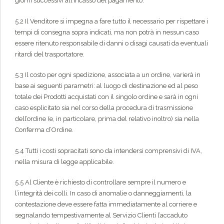
giorni successivi all’incasso del pagamento.
5.2 Il Venditore si impegna a fare tutto il necessario per rispettare i
tempi di consegna sopra indicati, ma non potrà in nessun caso
essere ritenuto responsabile di danni o disagi causati da eventuali
ritardi del trasportatore.
5.3 Il costo per ogni spedizione, associata a un ordine, varierà in
base ai seguenti parametri: al luogo di destinazione ed al peso
totale dei Prodotti acquistati con il singolo ordine e sarà in ogni
caso esplicitato sia nel corso della procedura di trasmissione
dell’ordine (e, in particolare, prima del relativo inoltro) sia nella
Conferma d’Ordine.
5.4 Tutti i costi sopracitati sono da intendersi comprensivi di IVA,
nella misura di legge applicabile.
5.5 Al Cliente è richiesto di controllare sempre il numero e
l’integrità dei colli. In caso di anomalie o danneggiamenti, la
contestazione deve essere fatta immediatamente al corriere e
segnalando tempestivamente al Servizio Clienti l’accaduto