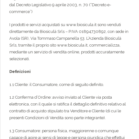
dal Decreto Legislativo 9 aprile 2003, n. 70 (“Decreto e-
commerce”)
I prodotti e servizi acquistati su www.biosicula.it sono venduti
direttamente da Biosiculà Srls – P.IVA 01894730892, con sede in
Avola (SR), Via Tommaso Campanella 53. L’Azienda Biosiculà
Srls, tramite il proprio sito www.biosicula.it, commercializza,
mediante un servizio di vendita online, prodotti accuratamente
selezionati.
Definizioni
1.1 Cliente: il Consumatore, come di seguito definito.
1.2 Conferma d’Ordine: avviso inviato al Cliente via posta
elettronica, con il quale si ratifica il dettaglio definitivo relativo al
contratto di acquisto stipulato tra Venditore e Cliente (di cui le
presenti Condizioni di Vendita sono parte integrante).
1.3 Consumatore: persona fisica, maggiorenne o comunque
capace di agire ai sensi di legge e persona giuridica che effettui