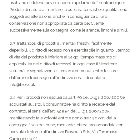
rischiano di deteriorarsi o scadere rapidamente” rientrano quei
Prodotti di natura alimentare le cui caratteristiche e qualità sono
soggetti ad alterazione, anche in conseguenza di una
conservazione non appropriata da parte del Cliente
successivamente alla consegna, come le arance, limoni e simili.
6.3 Trattandosi di prodotti alimentari freschi, facilmente
deperibili, il diritto di recesso non è esercitabile in quanto il tempo
di vita del prodotto è inferiore ai 14 gg. (tempo massimo di
applicabilità del diritto di recesso). In ogni caso il Venditore
valuterà le segnalazioni e i reclami pervenuti entro le 2 ore
dall’orario di consegna all’indirizzo email di contatto
info@biosicula.it
6.4 Per i prodotti non esclusi dall’art. 59 del D.lgs. 206/2005 e
acquistati sul sito, il consumatore ha diritto a recedere dal
contratto, ai sensi dell’art. 52 e 54 del D.lgs. 206/2005,
manifestando tale volontà entro e non oltre 14 giorni dalla
consegna fisica del bene, mediante lettera raccomandata con
ricevuta di ritorno all’indirizzo Biosiculà Srls, Via Tommaso
Campanella 53.