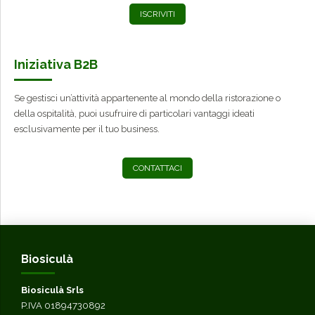
ISCRIVITI
Iniziativa B2B
Se gestisci un’attività appartenente al mondo della ristorazione o
della ospitalità, puoi usufruire di particolari vantaggi ideati
esclusivamente per il tuo business.
CONTATTACI
Biosiculà
Biosiculà Srls
P.IVA 01894730892