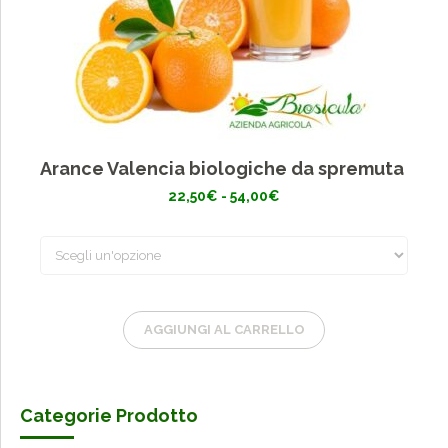
Arance Valencia biologiche da spremuta
Fascia
22,50
€
-
54,00
€
di
prezzo:
da
22,50€
a
54,00€
AGGIUNGI AL CARRELLO
Categorie Prodotto