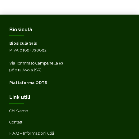
Biosiculà
Biosiculà Srls
P.IVA 01894730892
Via Tommaso Campanella 53
96012 Avola (SR)
Piattaforma ODTR
Link utili
Chi Siamo
Contatti
F.A.Q – Informazioni utili