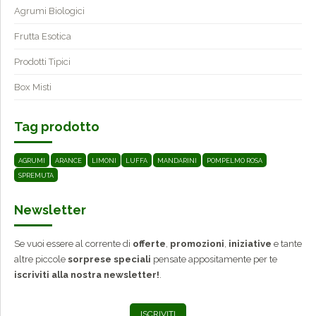
Agrumi Biologici
Frutta Esotica
Prodotti Tipici
Box Misti
Tag prodotto
AGRUMI
ARANCE
LIMONI
LUFFA
MANDARINI
POMPELMO ROSA
SPREMUTA
Newsletter
Se vuoi essere al corrente di
offerte
,
promozioni
,
iniziative
e tante
altre piccole
sorprese speciali
pensate appositamente per te
iscriviti alla nostra newsletter!
.
ISCRIVITI