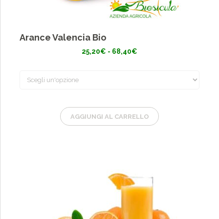
Arance Valencia Bio
Fascia
25,20
€
-
68,40
€
di
prezzo:
da
25,20€
a
68,40€
AGGIUNGI AL CARRELLO