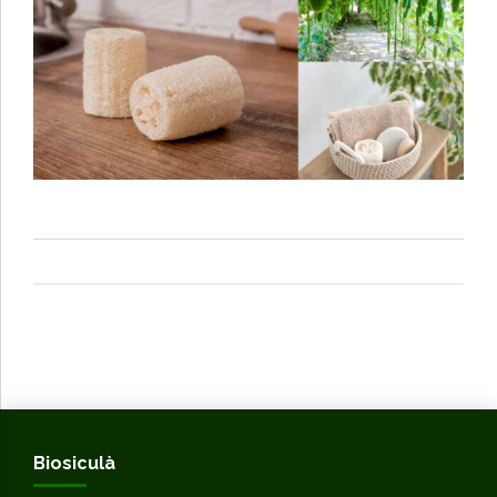
Biosiculà