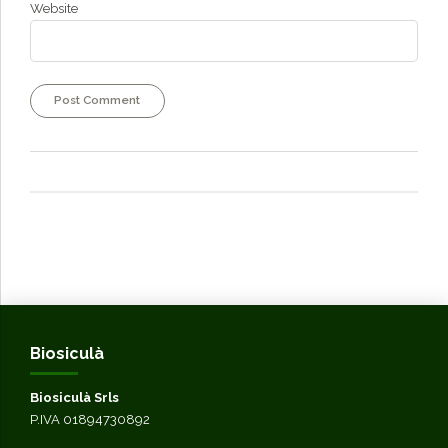
Website
Post Comment
Biosiculà
Biosiculà Srls
P.IVA 01894730892