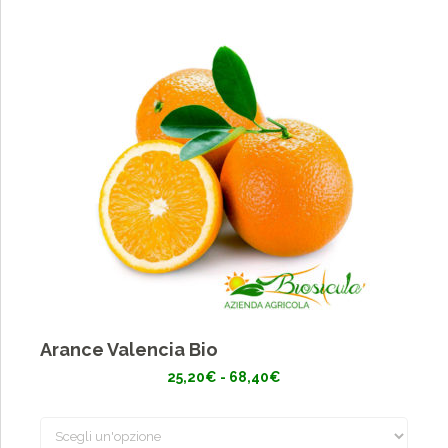
Arance Valencia Bio
Fascia
25,20
€
-
68,40
€
di
prezzo:
da
25,20€
a