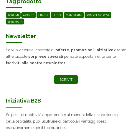
Tag prodotto
AGRUMI
ARANCE
LIMONI
LUFFA
MANDARINI
POMPELMO ROSA
SPREMUTA
Newsletter
Se vuoi essere al corrente di
offerte
,
promozioni
,
iniziative
e tante
altre piccole
sorprese speciali
pensate appositamente per te
iscriviti alla nostra newsletter!
.
ISCRIVITI
Iniziativa B2B
Se gestisci un’attività appartenente al mondo della ristorazione o
della ospitalità, puoi usufruire di particolari vantaggi ideati
esclusivamente per il tuo business.