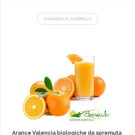
68,40€
AGGIUNGI AL CARRELLO
Arance Valencia biologiche da spremuta