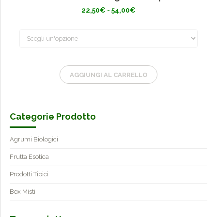
Fascia
22,50
€
-
54,00
€
di
prezzo:
da
22,50€
a
54,00€
AGGIUNGI AL CARRELLO
Categorie Prodotto
Agrumi Biologici
Frutta Esotica
Prodotti Tipici
Box Misti