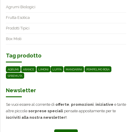
Agrumi Biologici
Frutta Esotica
Prodotti Tipici
Box Misti
Tag prodotto
AGRUMI
ARANCE
LIMONI
LUFFA
MANDARINI
POMPELMO ROSA
SPREMUTA
Newsletter
Se vuoi essere al corrente di
offerte
,
promozioni
,
iniziative
e tante
altre piccole
sorprese speciali
pensate appositamente per te
iscriviti alla nostra newsletter!
.