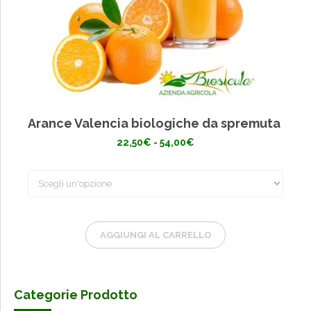
Arance Valencia biologiche da spremuta
Fascia
22,50
€
-
54,00
€
di
prezzo:
da
22,50€
a
54,00€
AGGIUNGI AL CARRELLO
Categorie Prodotto