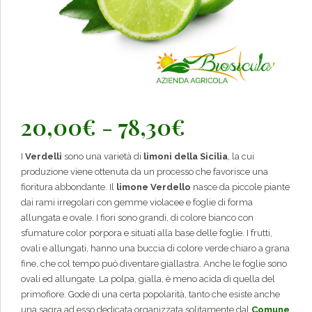
Fascia
20,00
€
-
78,30
€
di
I
Verdelli
sono una varietà di
limoni della Sicilia
, la cui
prezzo:
produzione viene ottenuta da un processo che favorisce una
da
fioritura abbondante. Il
limone Verdello
nasce da piccole piante
dai rami irregolari con gemme violacee e foglie di forma
20,00€
allungata e ovale. I fiori sono grandi, di colore bianco con
a
sfumature color porpora e situati alla base delle foglie. I frutti,
ovali e allungati, hanno una buccia di colore verde chiaro a grana
78,30€
fine, che col tempo può diventare giallastra. Anche le foglie sono
ovali ed allungate. La polpa, gialla, è meno acida di quella del
primofiore. Gode di una certa popolarità, tanto che esiste anche
una sagra ad esso dedicata organizzata solitamente dal
Comune