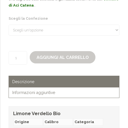
di Aci Catena
..
Scegli la Confezione
Limone
AGGIUNGI AL CARRELLO
Verdello
Bio
quantità
Descrizione
Informazioni aggiuntive
Limone Verdello Bio
Origine
Calibro
Categoria