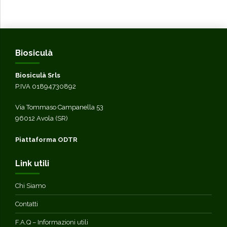
Biosiculà
Biosiculà Srls
P.IVA 01894730892
Via Tommaso Campanella 53
96012 Avola (SR)
Piattaforma ODTR
Link utili
Chi Siamo
Contatti
F.A.Q – Informazioni utili