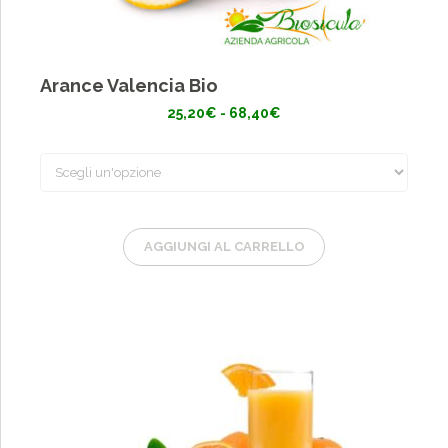
Arance Valencia Bio
Fascia
25,20
€
-
68,40
€
di
prezzo:
da
25,20€
a
68,40€
AGGIUNGI AL CARRELLO