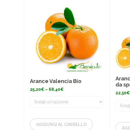
Aranc
Arance Valencia Bio
da s
Fascia
25,20
€
–
68,40
€
22,50
€
di
prezzo:
da
25,20€
a
68,40€
AGGIUNGI AL CARRELLO
AGG