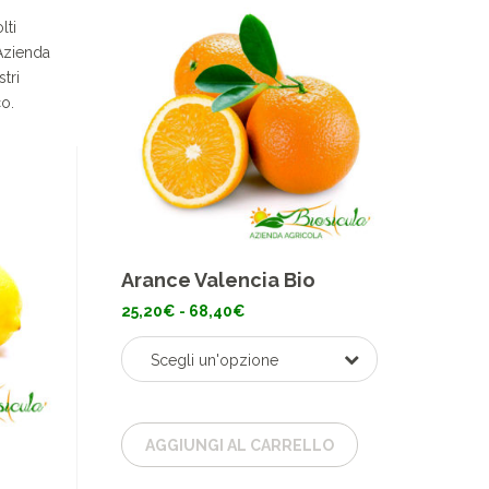
lti
 Azienda
tri
o.
Arance Valencia Bio
Fascia
25,20
€
-
68,40
€
di
prezzo:
da
Scegli un'opzione
25,20€
a
68,40€
AGGIUNGI AL CARRELLO