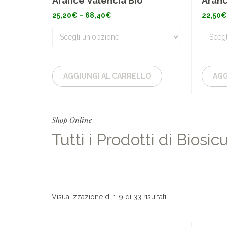
Arance Valencia Bio
Aranc
da s
Fascia
25,20
€
–
68,40
€
22,50
€
di
prezzo:
da
25,20€
a
68,40€
AGGIUNGI AL CARRELLO
AGG
Shop Online
Tutti i Prodotti di Biosic
Visualizzazione di 1-9 di 33 risultati