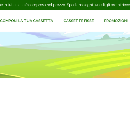
zione in tutta Italia è compresa nel prezzo. Spediamo ogni lunedi gli ordini ric
COMPONI LA TUA CASSETTA
CASSETTE FISSE
PROMOZIONI