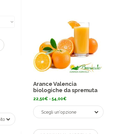
Arance Valencia
biologiche da spremuta
Fascia
22,50
€
-
54,00
€
di
prezzo:
da
Scegli un'opzione
22,50€
ito
a
54,00€