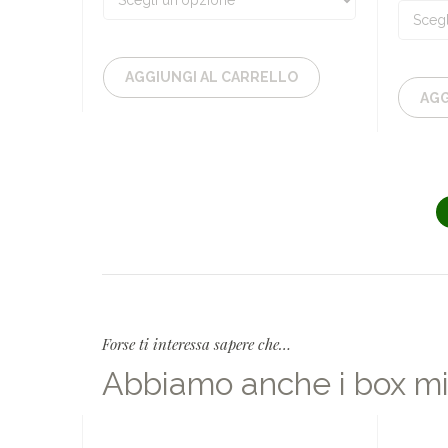
20,00€
a
65,00€
AGGIUNGI AL CARRELLO
AGG
Forse ti interessa sapere che…
Abbiamo anche i box mi