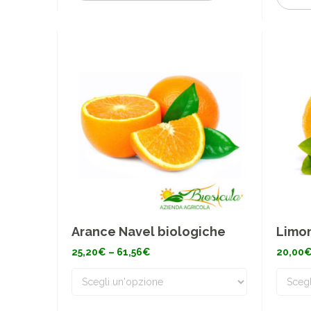
Arance Navel biologiche
Limon
Fascia
25,20
€
–
61,56
€
20,00
di
prezzo:
da
25,20€
a
61,56€