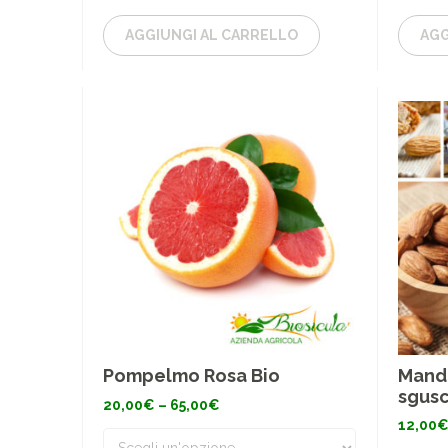
AGGIUNGI AL CARRELLO
AGG
Mando
Pompelmo Rosa Bio
sgusc
Fascia
20,00
€
–
65,00
€
di
12,00
prezzo:
da