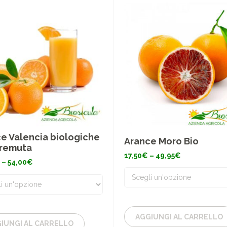
e Valencia biologiche
Arance Moro Bio
premuta
Fascia
17,50
€
–
49,95
€
Fascia
di
–
54,00
€
di
prezzo:
prezzo:
da
da
17,50€
22,50€
a
a
49,95€
54,00€
AGGIUNGI AL CARRELLO
IUNGI AL CARRELLO