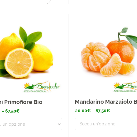
Mandarino Marzaiolo B
i Primofiore Bio
Fascia
Fascia
20,00
€
–
67,50
€
€
–
67,50
€
di
di
prezzo:
prezzo:
da
da
20,00€
20,00€
a
a
67,50€
67,50€