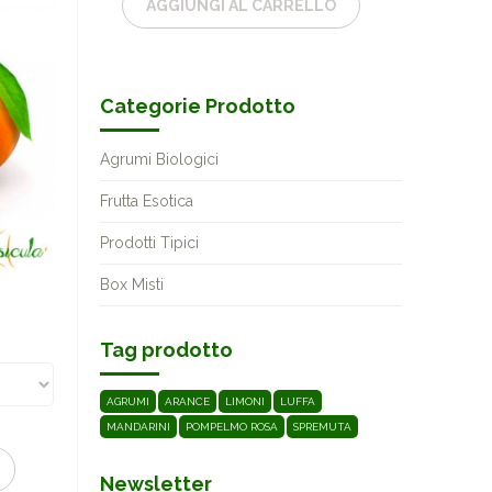
AGGIUNGI AL CARRELLO
Categorie Prodotto
Agrumi Biologici
Frutta Esotica
Prodotti Tipici
Box Misti
Tag prodotto
AGRUMI
ARANCE
LIMONI
LUFFA
MANDARINI
POMPELMO ROSA
SPREMUTA
Newsletter