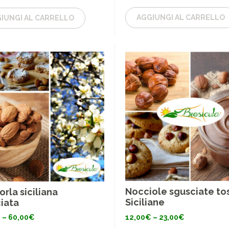
AGGIUNGI AL CARRELLO
IUNGI AL CARRELLO
Nocciole sgusciate to
rla siciliana
Siciliane
iata
Fascia
Fascia
12,00
€
–
23,00
€
€
–
60,00
€
di
di